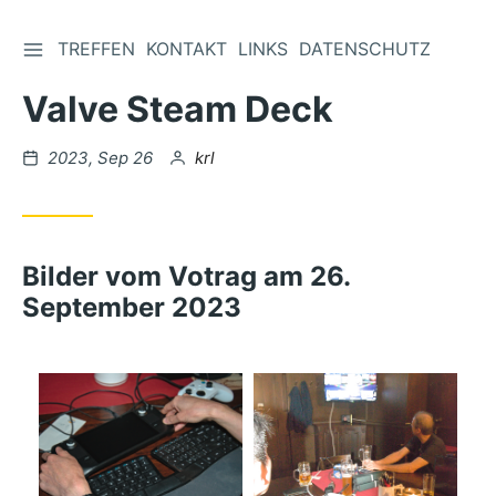
TREFFEN
KONTAKT
LINKS
DATENSCHUTZ
Zum
Inhalt
Valve Steam Deck
springen
Veröffentlicht
von
2023, Sep 26
krl
unter
Bilder vom Votrag am 26.
September 2023