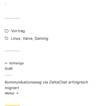
`
Kategorien:
Vortrag
Steam deck vortrag
Schlagwörter:
Linux
,
Valve
,
Gaming
Vorherige
Vorheriger
Iodé
Beitrag:
Nächster
Kommunikationsweg via DeltaChat erfolgreich
Beitrag:
migriert
Weiter