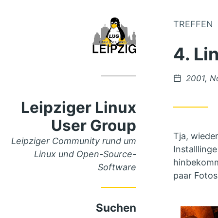
TREFFEN
Zum
Inhalt
4. Li
springen
Veröffent
2001, N
unter
Leipziger Linux
User Group
Tja, wieder
Leipziger Community rund um
Installlin
Linux und Open-Source-
hinbekomme
Software
paar Fotos
Suchen