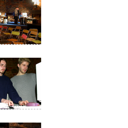
 installingen, rechts
ade pantec nen kernel