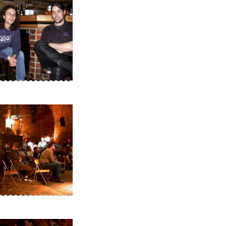
rsed gerade die IP
anpage, kommilitone
t schwer verunsichert
 das gut geht
 barmann mit seinem
sten kunden karl