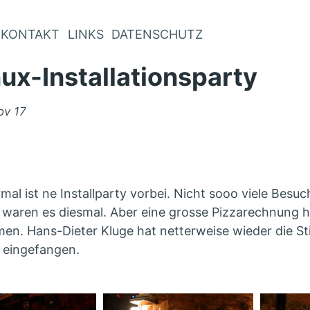
KONTAKT
LINKS
DATENSCHUTZ
nux-Installationsparty
licht
ov 17
mal ist ne Installparty vorbei. Nicht sooo viele Besuc
ge waren es diesmal. Aber eine grosse Pizzarechnung
n. Hans-Dieter Kluge hat netterweise wieder die S
 eingefangen.