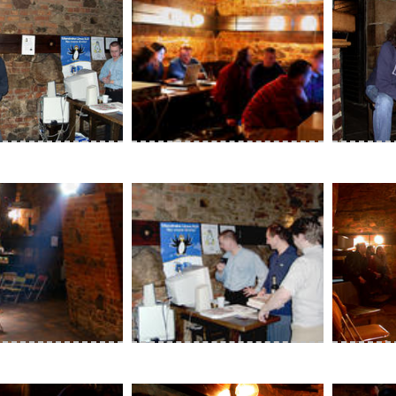
Kay pa
chains m
rechts is
 mit laufender shell
Jürgen möbius mit kamerad 128
ob
beim vortrag, udo
rweil den rechner am
Rob als
beamer
Panoramabild
treu