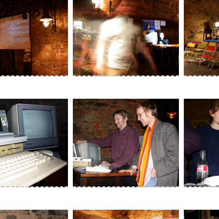
nd befehle auf der
Bühne mit
leinwand
Andreas materialisiert sich
bäckt ger