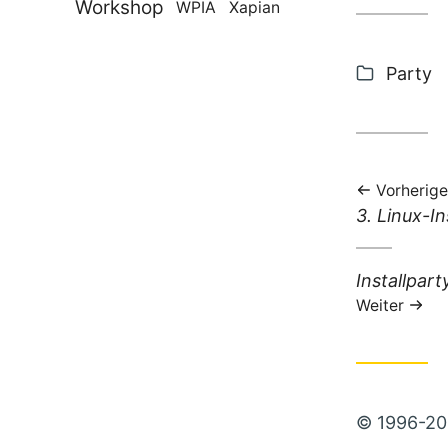
Workshop
WPIA
Xapian
Kategor
Party
Pantec 
Vorherige
Vorheriger
3. Linux-In
Beitrag:
Nächster
Installpart
Beitrag:
Weiter
© 1996-202