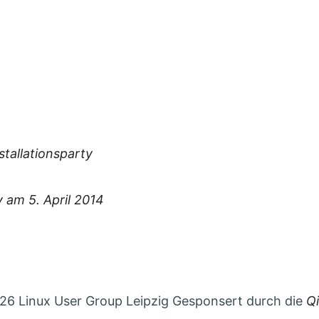
ien:
mit 2 installlingen
stallationsparty
y am 5. April 2014
6 Linux User Group Leipzig Gesponsert durch die
Q