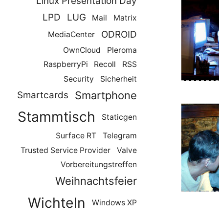
Linux Presentation Day
LPD
LUG
Mail
Matrix
ODROID
MediaCenter
OwnCloud
Pleroma
RaspberryPi
Recoll
RSS
Tux
Security
Sicherheit
Smartphone
Smartcards
Stammtisch
Staticgen
Surface RT
Telegram
Trusted Service Provider
Valve
Vorbereitungstreffen
Weihnachtsfeier
Wichteln
Windows XP