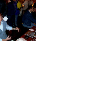
im debian vortrag
Foto08