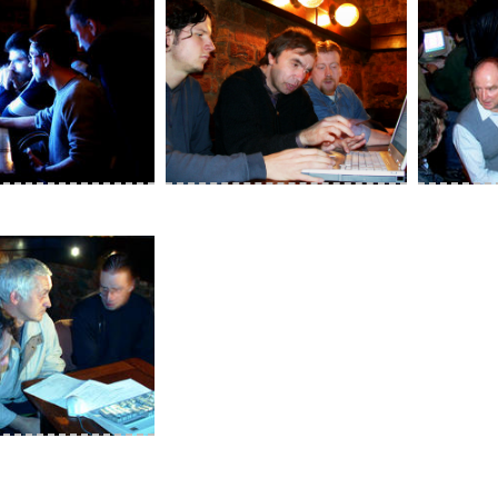
 war auch da
Udo am infostand
Udo be
Foto06
Foto07