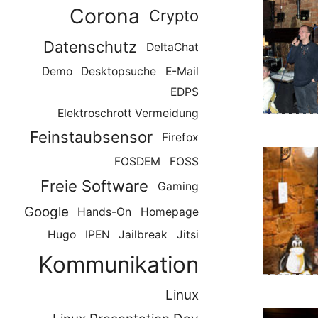
Corona
Crypto
Datenschutz
DeltaChat
Demo
Desktopsuche
E-Mail
EDPS
Ein c 128
Elektroschrott Vermeidung
Feinstaubsensor
Firefox
FOSDEM
FOSS
Freie Software
Gaming
Google
Hands-On
Homepage
Marcus 
Hugo
IPEN
Jailbreak
Jitsi
bedient de
Kommunikation
Linux